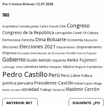
12.07.2026
Por:
Cristian Rebosio
TAGS
Congreso
Cine
Asamblea Constituyente
Carlos Parodi
Congreso de la República
corrupción
Covid-19
Cultura
Dina Boluarte
Economía
Democracia
Derecha
Educación
Elecciones 2021
Elecciones
Emprendimiento
Emprendedor
Empresa
Entendiendo de Economía
Fiscalía
Fuerza Popular
Encuestas
Gobierno
Keiko Fujimori
Guido bellido
Izquierda
Literatura
Música
Mirtha Vasquez
Pandemia
Lima
Negocio
Liderazgo
Pedro Castillo
Perú
Perú Libre
Política
Presidente Castillo
política peruana
Rafael Lopez Aliaga
Vladimir Cerrón
sociedad
Trabajo
Vacancia
Redes sociales
Navegación
ANTERIOR:
BET
SIGUIENTE:
¿PO