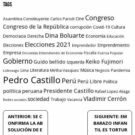
TAGS
Congreso
Cine
Asamblea Constituyente
Carlos Parodi
Congreso de la República
corrupción
Covid-19
Cultura
Dina Boluarte
Economía
Democracia
Derecha
Educación
Elecciones 2021
Elecciones
Emprendimiento
Emprendedor
Empresa
Entendiendo de Economía
Fiscalía
Fuerza Popular
Encuestas
Gobierno
Keiko Fujimori
Guido bellido
Izquierda
Literatura
Música
Mirtha Vasquez
Pandemia
Lima
Negocio
Liderazgo
Pedro Castillo
Perú
Perú Libre
Política
Presidente Castillo
política peruana
Rafael Lopez Aliaga
Vladimir Cerrón
sociedad
Trabajo
Vacancia
Redes sociales
Navegación
ANTERIOR:
SE C
SIGUIENTE:
EM
ONFIRMA LA AB
BARAZO INFAN
de
SOLUCIÓN DE E
TIL ES TORTUR