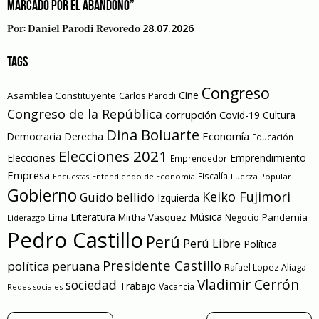
MARCADO POR EL ABANDONO”
28.07.2026
Por:
Daniel Parodi Revoredo
TAGS
Congreso
Cine
Asamblea Constituyente
Carlos Parodi
Congreso de la República
corrupción
Covid-19
Cultura
Dina Boluarte
Economía
Democracia
Derecha
Educación
Elecciones 2021
Elecciones
Emprendimiento
Emprendedor
Empresa
Entendiendo de Economía
Fiscalía
Fuerza Popular
Encuestas
Gobierno
Keiko Fujimori
Guido bellido
Izquierda
Literatura
Música
Mirtha Vasquez
Pandemia
Lima
Negocio
Liderazgo
Pedro Castillo
Perú
Perú Libre
Política
Presidente Castillo
política peruana
Rafael Lopez Aliaga
Vladimir Cerrón
sociedad
Trabajo
Vacancia
Redes sociales