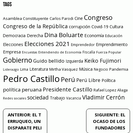
TAGS
Congreso
Cine
Asamblea Constituyente
Carlos Parodi
Congreso de la República
corrupción
Covid-19
Cultura
Dina Boluarte
Economía
Democracia
Derecha
Educación
Elecciones 2021
Elecciones
Emprendimiento
Emprendedor
Empresa
Entendiendo de Economía
Fiscalía
Fuerza Popular
Encuestas
Gobierno
Keiko Fujimori
Guido bellido
Izquierda
Literatura
Música
Mirtha Vasquez
Pandemia
Lima
Negocio
Liderazgo
Pedro Castillo
Perú
Perú Libre
Política
Presidente Castillo
política peruana
Rafael Lopez Aliaga
Vladimir Cerrón
sociedad
Trabajo
Vacancia
Redes sociales
Navegación
ANTERIOR:
EL T
SIGUIENTE:
EL
ERRUQUEO, UN
OCASO DE LOS
de
DISPARATE PELI
FUNDADORES