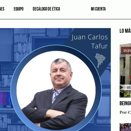
NES
EQUIPO
DECÁLOGO DE ÉTICA
MI CUENTA
LO MÁ
BEING
Por:
C