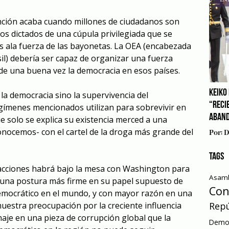
ención acaba cuando millones de ciudadanos son
os dictados de una cúpula privilegiada que se
s a
la fuerza
de las bayonetas. La OEA
(encabezada
il)
debería ser capaz de organizar un
a fuerza
 de una buena vez la democracia en esos países.
KEIKO 
la democracia sino la supervivencia del
“RECI
regímenes mencionados utilizan para sobrevivir en
ABAN
e solo se explica su existencia
merced a
una
onocemos- con el cartel de la droga más grande del
Por:
D
TAGS
acciones habrá bajo la mesa con Washington para
Asamb
 una postura más firme en su papel supuesto de
Con
democrático en el mundo, y con mayor razón en una
Repú
uestra preocupación por la creciente influencia
aje en una pieza de corrupción global que
la
Democ