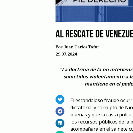
AL RESCATE DE VENEZU
Por:
Juan Carlos Tafur
29.07.2024
“La doctrina de la no interve
sometidos violentamente a lo
mantiene en el poder
El escandaloso fraude ocurr
dictatorial y corrupto de Ni
bu
e
nas y que la casta políti
los recursos públicos de la 
acompañará en el sainete con