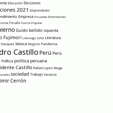
omía
Elecciones
Educación
cciones 2021
Emprendedor
Empresa
ndimiento
Entendiendo
Encuestas
onomía
Fiscalía
Fuerza Popular
ierno
Guido bellido
Izquierda
o Fujimori
Literatura
Lima
Liderazgo
Música
a Vasquez
Pandemia
Negocio
dro Castillo
Perú
Perú
e
política peruana
Política
idente Castillo
Rafael Lopez Aliaga
sociedad
Trabajo
Vacancia
ociales
imir Cerrón