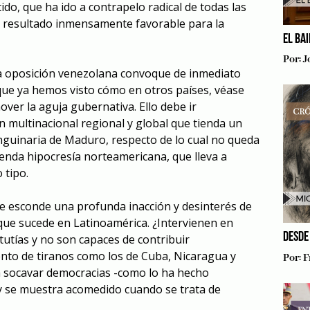
do, que ha ido a contrapelo radical de todas las
 resultado inmensamente favorable para la
EL BA
Por:
J
ia oposición venezolana convoque de inmediato
 que ya hemos visto
cómo
en otros países,
véase
over la aguja gubernativa. Ello debe ir
multinacional regional y global que tienda un
anguinaria de Maduro, respecto de lo cual no queda
nda hipocresía norteamericana, que lleva a
 tipo.
 se esconde una profunda inacción y desinterés de
que sucede en Latinoamérica. ¿Intervienen en
DESDE
tutías y no son capaces de contribuir
nto de tiranos como l
o
s de Cuba, Nicaragua y
Por:
F
a socavar democracias -como lo ha hecho
y se muestra acomedido cuando se trata de