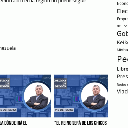
emocrático en la región no puede seguir
Econ
Ele
Empre
de Ec
Gob
Keik
nezuela
Mirth
Pe
Libr
Pres
Redes s
Vlad
¿A DÓNDE IRÁ EL
"EL REINO SERÁ DE LOS CHICOS