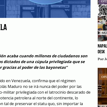
ELA
NAPAL
DESK
nción acaba cuando millones de ciudadanos son
Por:
J
s dictados de una cúpula privilegiada que se
 gracias al poder de las bayonetas”
ido en Venezuela, confirma que el régimen
colás Maduro no se irá nunca del poder por las
co-militar privilegiada con el latrocinio descarado de
potencia petrolera al norte del continente
,
lo
 tal de preservar el statu quo, sin importar la