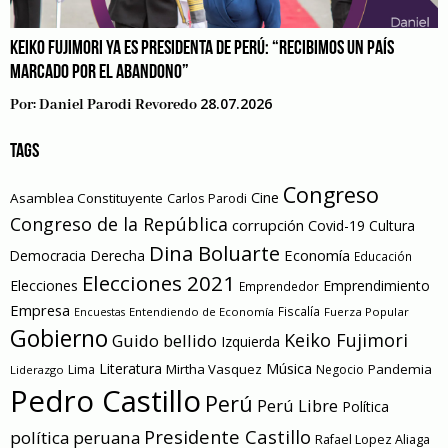
KEIKO FUJIMORI YA ES PRESIDENTA DE PERÚ: “RECIBIMOS UN PAÍS
MARCADO POR EL ABANDONO”
28.07.2026
Por:
Daniel Parodi Revoredo
TAGS
Congreso
Cine
Asamblea Constituyente
Carlos Parodi
Congreso de la República
corrupción
Covid-19
Cultura
Dina Boluarte
Economía
Democracia
Derecha
Educación
Elecciones 2021
Elecciones
Emprendimiento
Emprendedor
Empresa
Entendiendo de Economía
Fiscalía
Fuerza Popular
Encuestas
Gobierno
Keiko Fujimori
Guido bellido
Izquierda
Literatura
Música
Mirtha Vasquez
Pandemia
Lima
Negocio
Liderazgo
Pedro Castillo
Perú
Perú Libre
Política
Presidente Castillo
política peruana
Rafael Lopez Aliaga