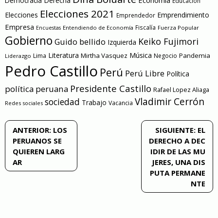
Economía
Democracia
Derecha
Educación
Elecciones 2021
Elecciones
Emprendimiento
Emprendedor
Empresa
Entendiendo de Economía
Fiscalía
Fuerza Popular
Encuestas
Gobierno
Keiko Fujimori
Guido bellido
Izquierda
Literatura
Música
Mirtha Vasquez
Pandemia
Lima
Negocio
Liderazgo
Pedro Castillo
Perú
Perú Libre
Política
Presidente Castillo
política peruana
Rafael Lopez Aliaga
Vladimir Cerrón
sociedad
Trabajo
Vacancia
Redes sociales
Navegación
ANTERIOR:
LOS
SIGUIENTE:
EL
PERUANOS SE
DERECHO A DEC
de
QUIEREN LARG
IDIR DE LAS MU
AR
JERES, UNA DIS
entradas
PUTA PERMANE
NTE