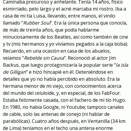
Caminaba presuroso y anhelante. Tenía 14 años, físico
esmirriado, pelo largo y el acné marcaba mi rostro. Iba a
casa de mi tía Luisa, llevando, entre manos, el vinilo
llamado “
Rubber Soul
”. Era la única persona que conocía,
de más de treinta años, que podía hablarme
minuciosamente de los Beatles, así como también de cine
y tv (mis hermanos y yo vivíamos pegados a la caja boba).
Recuerdo, en una ocasión en casa de los abuelos,
veíamos “
Rebelde sin Causa
”. Reconoció al actor Jim
Backus, que luego protagonizaría la popular serie “
la isla
de Gilligan
” e hizo hincapié en él. Deteniéndose en
detalles que yo no había percibido en absoluto. Era la
hermana menor de mi viejo, con conocimientos acerca
del mundo del celuloide, y, en especial, de los FabFour.
Estaba felizmente casada, con el fachero de mi tío Hugo.
En 1980, no había Google, ni Youtube; tampoco canales
de cable, solo las antenas de conejo (ni hablar de
parabólicas). Cuatro años después, en Ventanilla (34 km
de Lima) teníamos en el techo una antena enorme