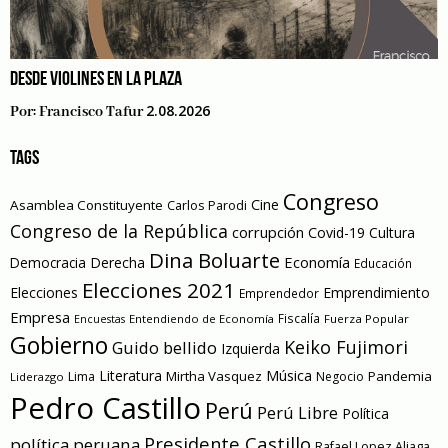
DESDE VIOLINES EN LA PLAZA
2.08.2026
Por:
Francisco Tafur
TAGS
Congreso
Cine
Asamblea Constituyente
Carlos Parodi
Congreso de la República
corrupción
Covid-19
Cultura
Dina Boluarte
Economía
Democracia
Derecha
Educación
Elecciones 2021
Elecciones
Emprendimiento
Emprendedor
Empresa
Entendiendo de Economía
Fiscalía
Fuerza Popular
Encuestas
Gobierno
Keiko Fujimori
Guido bellido
Izquierda
Literatura
Música
Mirtha Vasquez
Pandemia
Lima
Negocio
Liderazgo
Pedro Castillo
Perú
Perú Libre
Política
Presidente Castillo
política peruana
Rafael Lopez Aliaga