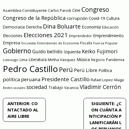
Congreso
Cine
Asamblea Constituyente
Carlos Parodi
Congreso de la República
corrupción
Covid-19
Cultura
Dina Boluarte
Economía
Democracia
Derecha
Educación
Elecciones 2021
Elecciones
Emprendimiento
Emprendedor
Empresa
Entendiendo de Economía
Fiscalía
Fuerza Popular
Encuestas
Gobierno
Keiko Fujimori
Guido bellido
Izquierda
Literatura
Música
Mirtha Vasquez
Pandemia
Lima
Negocio
Liderazgo
Pedro Castillo
Perú
Perú Libre
Política
Presidente Castillo
política peruana
Rafael Lopez Aliaga
Vladimir Cerrón
sociedad
Trabajo
Vacancia
Redes sociales
Navegación
ANTERIOR:
CO
SIGUIENTE:
¿C
NTACTADO AL
ON CUÁNTA A
de
AIRE LIBRE
NTICIPACIÓN P
LANIFICARÁN L
entradas
OS PERUANOS