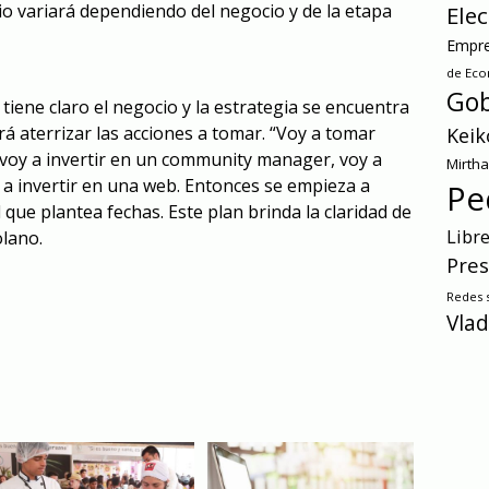
io variará dependiendo del negocio y de la etapa
Ele
Empre
de Ec
Gob
iene claro el negocio y la estrategia se encuentra
rá aterrizar las acciones a tomar. “Voy a tomar
Keik
 voy a invertir en un community manager, voy a
Mirth
oy a invertir en una web. Entonces se empieza a
Pe
 que plantea fechas. Este plan brinda la claridad de
Libr
olano.
Pres
Redes s
Vlad