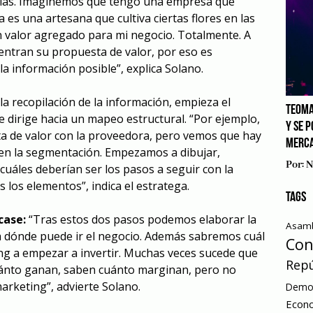
rias. Imaginemos que tengo una empresa que
 es una artesana que cultiva ciertas flores en las
 valor agregado para mi negocio. Totalmente. A
ntran su propuesta de valor, por eso es
a información posible”, explica Solano.
a recopilación de la información, empieza el
TEOMA
e dirige hacia un mapeo estructural. “Por ejemplo,
Y SE 
a de valor con la proveedora, pero vemos que hay
MERCA
 en la segmentación. Empezamos a dibujar,
Por:
N
cuáles deberían ser los pasos a seguir con la
s los elementos”, indica el estratega.
TAGS
case:
“Tras estos dos pasos podemos elaborar la
Asamb
a dónde puede ir el negocio. Además sabremos cuál
Con
ing a empezar a invertir. Muchas veces sucede que
Repú
nto ganan, saben cuánto marginan, pero no
arketing”, advierte Solano.
Democ
Econ