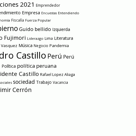
cciones 2021
Emprendedor
Empresa
ndimiento
Entendiendo
Encuestas
onomía
Fiscalía
Fuerza Popular
ierno
Guido bellido
Izquierda
o Fujimori
Literatura
Lima
Liderazgo
Música
a Vasquez
Pandemia
Negocio
dro Castillo
Perú
Perú
e
política peruana
Política
idente Castillo
Rafael Lopez Aliaga
sociedad
Trabajo
Vacancia
ociales
imir Cerrón