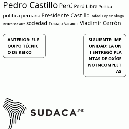
Pedro Castillo
Perú
Perú Libre
Política
Presidente Castillo
política peruana
Rafael Lopez Aliaga
Vladimir Cerrón
sociedad
Trabajo
Vacancia
Redes sociales
Navegación
ANTERIOR:
EL E
SIGUIENTE:
IMP
QUIPO TÉCNIC
UNIDAD: LA UN
de
O DE KEIKO
I ENTREGÓ PLA
NTAS DE OXÍGE
entradas
NO INCOMPLET
AS