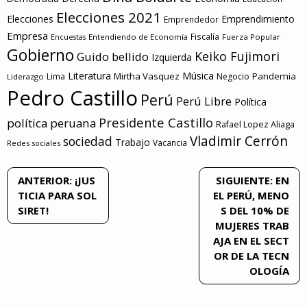
Elecciones 2021
Elecciones
Emprendimiento
Emprendedor
Empresa
Entendiendo de Economía
Fiscalía
Fuerza Popular
Encuestas
Gobierno
Keiko Fujimori
Guido bellido
Izquierda
Literatura
Música
Mirtha Vasquez
Pandemia
Lima
Negocio
Liderazgo
Pedro Castillo
Perú
Perú Libre
Política
Presidente Castillo
política peruana
Rafael Lopez Aliaga
Vladimir Cerrón
sociedad
Trabajo
Vacancia
Redes sociales
Navegación
ANTERIOR:
¡JUS
SIGUIENTE:
EN
TICIA PARA SOL
EL PERÚ, MENO
de
SIRET!
S DEL 10% DE
MUJERES TRAB
entradas
AJA EN EL SECT
OR DE LA TECN
OLOGÍA