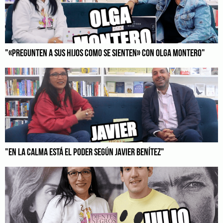
"«PREGUNTEN A SUS HIJOS COMO SE SIENTEN» CON OLGA MONTERO"
"EN LA CALMA ESTÁ EL PODER SEGÚN JAVIER BENÍTEZ"