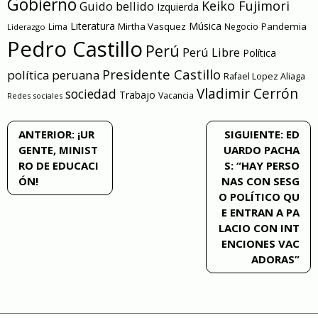
Gobierno
Keiko Fujimori
Guido bellido
Izquierda
Literatura
Música
Mirtha Vasquez
Pandemia
Lima
Negocio
Liderazgo
Pedro Castillo
Perú
Perú Libre
Política
Presidente Castillo
política peruana
Rafael Lopez Aliaga
Vladimir Cerrón
sociedad
Trabajo
Vacancia
Redes sociales
Navegación
ANTERIOR:
¡UR
SIGUIENTE:
ED
GENTE, MINIST
UARDO PACHA
de
RO DE EDUCACI
S: “HAY PERSO
ÓN!
NAS CON SESG
entradas
O POLÍTICO QU
E ENTRAN A PA
LACIO CON INT
ENCIONES VAC
ADORAS”