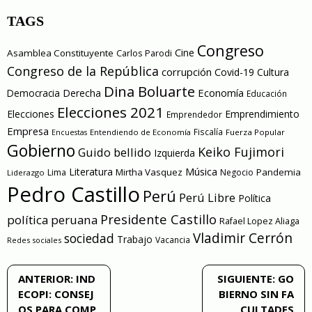
TAGS
Congreso
Cine
Asamblea Constituyente
Carlos Parodi
Congreso de la República
corrupción
Covid-19
Cultura
Dina Boluarte
Economía
Democracia
Derecha
Educación
Elecciones 2021
Elecciones
Emprendimiento
Emprendedor
Empresa
Entendiendo de Economía
Fiscalía
Fuerza Popular
Encuestas
Gobierno
Keiko Fujimori
Guido bellido
Izquierda
Literatura
Música
Mirtha Vasquez
Pandemia
Lima
Negocio
Liderazgo
Pedro Castillo
Perú
Perú Libre
Política
Presidente Castillo
política peruana
Rafael Lopez Aliaga
Vladimir Cerrón
sociedad
Trabajo
Vacancia
Redes sociales
Navegación
ANTERIOR:
IND
SIGUIENTE:
GO
ECOPI: CONSEJ
BIERNO SIN FA
de
OS PARA COMP
CULTADES