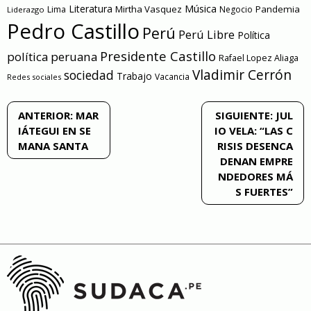
Literatura
Música
Mirtha Vasquez
Pandemia
Lima
Negocio
Liderazgo
Pedro Castillo
Perú
Perú Libre
Política
Presidente Castillo
política peruana
Rafael Lopez Aliaga
Vladimir Cerrón
sociedad
Trabajo
Vacancia
Redes sociales
Navegación
ANTERIOR:
MAR
SIGUIENTE:
JUL
IÁTEGUI EN SE
IO VELA: “LAS C
de
MANA SANTA
RISIS DESENCA
DENAN EMPRE
entradas
NDEDORES MÁ
S FUERTES”