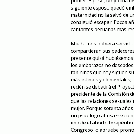
primer esposo, un policía de
siguiente esposo quedó embar
maternidad no la salvó de u
consiguió escapar. Pocos añ
cantantes peruanas más rec
Mucho nos hubiera servido e
compartieran sus padeceres.
presente quizá hubiésemos 
los embarazos no deseados 
tan niñas que hoy siguen su
más íntimos y elementales;
recién se debatirá el Proyect
presidente de la Comisión d
que las relaciones sexuales
mujer. Porque setenta años d
un psicólogo abusa sexualm
impide el aborto terapéutico
Congreso lo apruebe pronto,