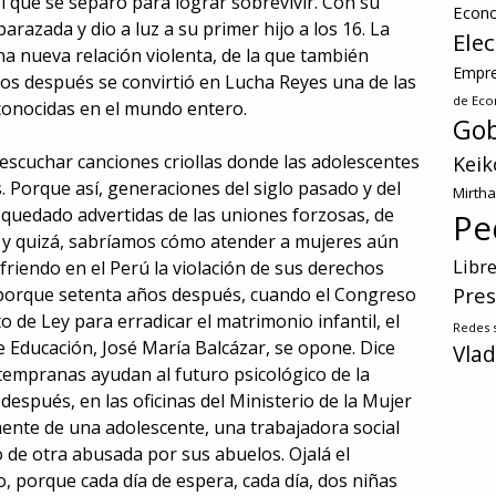
l que se separó para lograr sobrevivir. Con su
Econ
azada y dio a luz a su primer hijo a los 16. La
Ele
na nueva relación violenta, de la que también
Empre
os después se convirtió en Lucha Reyes una de las
de Ec
onocidas en el mundo entero.
Gob
scuchar canciones criollas donde las adolescentes
Keik
 Porque así, generaciones del siglo pasado y del
Mirth
quedado advertidas de las uniones forzosas, de
Pe
y quizá, sabríamos cómo atender a mujeres aún
Libr
friendo en el Perú la violación de sus derechos
Pres
 porque setenta años después, cuando el Congreso
o de Ley para erradicar el matrimonio infantil, el
Redes s
e Educación, José María Balcázar, se opone. Dice
Vlad
 tempranas ayudan al futuro psicológico de la
espués, en las oficinas del Ministerio de la Mujer
ente de una adolescente, una trabajadora social
 de otra abusada por sus abuelos. Ojalá el
 porque cada día de espera, cada día, dos niñas