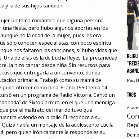
a y la de sus hijos también.
 mujer un tema romántico que alguna persona
en una fiesta, pero hubo algunos aportes en los
 aunque no la edad de la mujer, pues les era
ue sólo conocen especialistas, con poco espíritu
unque nos faltaron las canciones, sí hubo vidas que
KEIKO 
 Una de ellas es la de Lucha Reyes. La precariedad
“RECI
dre, la hizo cantar desde niña. Sin recursos para
ABAN
, tuvo que entregarla a un convento, donde
ucación primaria. Trabajó como su mamá de
Por:
D
e pudo ofrecer como niña. El año 1950 tenía 14
cursó en un programa de Radio Victoria. Cantó un
TAGS
donada” de Sixto Carrera, en el que una mendiga
Asamb
 que por el maltrato del marido tuvo que
Con
uentra viviendo en la calle. Él reconoce a su
Repú
. Quizá había un mensaje de la adolescente Lucila
á, pero quien irónicamente le responde es su
Democ