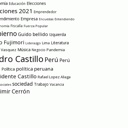
omía
Elecciones
Educación
cciones 2021
Emprendedor
Empresa
ndimiento
Entendiendo
Encuestas
onomía
Fiscalía
Fuerza Popular
ierno
Guido bellido
Izquierda
o Fujimori
Literatura
Lima
Liderazgo
Música
a Vasquez
Pandemia
Negocio
dro Castillo
Perú
Perú
e
política peruana
Política
idente Castillo
Rafael Lopez Aliaga
sociedad
Trabajo
Vacancia
ociales
imir Cerrón