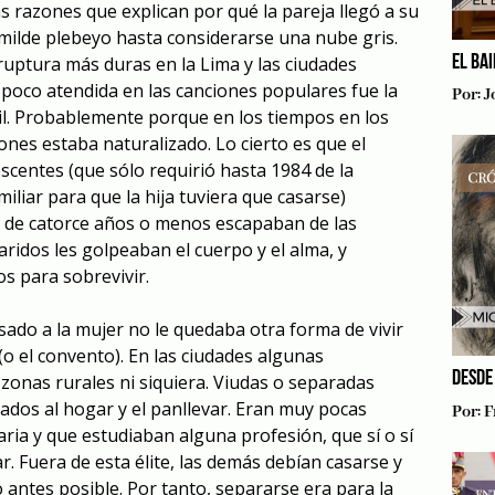
s razones que explican por qué la pareja llegó a su
umilde plebeyo hasta considerarse una nube gris.
EL BA
ruptura más duras en la Lima y las ciudades
poco atendida en las canciones populares fue la
Por:
J
il. Probablemente porque en los tiempos en los
nes estaba naturalizado. Lo cierto es que el
scentes (que sólo requirió hasta 1984 de la
miliar para que la hija tuviera que casarse)
s de catorce años o menos escapaban de las
aridos les golpeaban el cuerpo y el alma, y
s para sobrevivir.
sado a la mujer no le quedaba otra forma de vivir
o el convento). En las ciudades algunas
DESDE
zonas rurales ni siquiera. Viudas o separadas
ulados al hogar y el panllevar. Eran muy pocas
Por:
F
ia y que estudiaban alguna profesión, que sí o sí
. Fuera de esta élite, las demás debían casarse y
o antes posible. Por tanto, separarse era para la