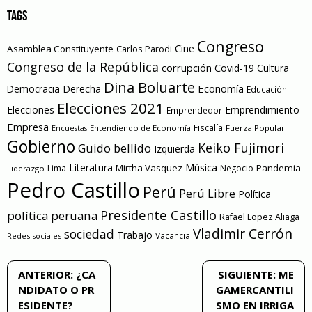
TAGS
Congreso
Cine
Asamblea Constituyente
Carlos Parodi
Congreso de la República
corrupción
Covid-19
Cultura
Dina Boluarte
Economía
Democracia
Derecha
Educación
Elecciones 2021
Elecciones
Emprendimiento
Emprendedor
Empresa
Entendiendo de Economía
Fiscalía
Fuerza Popular
Encuestas
Gobierno
Keiko Fujimori
Guido bellido
Izquierda
Literatura
Música
Mirtha Vasquez
Pandemia
Lima
Negocio
Liderazgo
Pedro Castillo
Perú
Perú Libre
Política
Presidente Castillo
política peruana
Rafael Lopez Aliaga
Vladimir Cerrón
sociedad
Trabajo
Vacancia
Redes sociales
Navegación
ANTERIOR:
¿CA
SIGUIENTE:
ME
NDIDATO O PR
GAMERCANTILI
de
ESIDENTE?
SMO EN IRRIGA