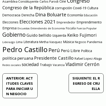
Congreso
Cine
Asamblea Constituyente
Carlos Parodi
Congreso de la República
corrupción
Covid-19
Cultura
Dina Boluarte
Economía
Democracia
Derecha
Educación
Elecciones 2021
Elecciones
Emprendimiento
Emprendedor
Empresa
Entendiendo de Economía
Fiscalía
Fuerza Popular
Encuestas
Gobierno
Keiko Fujimori
Guido bellido
Izquierda
Literatura
Música
Mirtha Vasquez
Pandemia
Lima
Negocio
Liderazgo
Pedro Castillo
Perú
Perú Libre
Política
Presidente Castillo
política peruana
Rafael Lopez Aliaga
Vladimir Cerrón
sociedad
Trabajo
Vacancia
Redes sociales
Navegación
ANTERIOR:
ACT
SIGUIENTE:
EL R
ITUDES CLAVES
EGRESO DE CRU
de
PARA INICIAR U
ELLA
N NEGOCIO
entradas