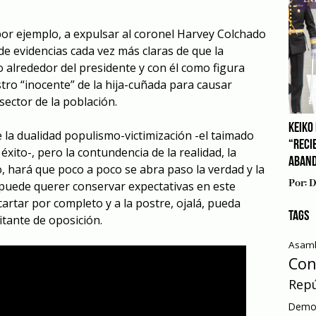
por ejemplo, a expulsar al coronel Harvey Colchado
 de evidencias cada vez más claras de que la
 alrededor del presidente y con él como figura
stro “inocente” de la hija-cuñada para causar
sector de la población.
KEIKO 
e la dualidad populismo-victimización -el taimado
“RECI
éxito-, pero la contundencia de la realidad, la
ABAN
o, hará que poco a poco se abra paso la verdad y la
Por:
D
puede querer conservar expectativas en este
artar por completo y a la postre, ojalá, pueda
TAGS
itante de oposición.
Asamb
Con
Repú
Democ