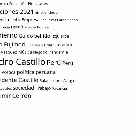
omía
Elecciones
Educación
cciones 2021
Emprendedor
Empresa
ndimiento
Entendiendo
Encuestas
onomía
Fiscalía
Fuerza Popular
ierno
Guido bellido
Izquierda
o Fujimori
Literatura
Lima
Liderazgo
Música
a Vasquez
Pandemia
Negocio
dro Castillo
Perú
Perú
e
política peruana
Política
idente Castillo
Rafael Lopez Aliaga
sociedad
Trabajo
Vacancia
ociales
imir Cerrón