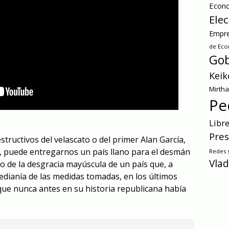
Econ
Ele
Empre
de Ec
Gob
Keik
Mirth
Pe
Libr
Pres
structivos del velascato o del primer Alan García,
va, puede entregarnos un país llano para el desmán
Redes s
Vlad
o de la desgracia mayúscula de un país que, a
edianía de las medidas tomadas, en los últimos
que nunca antes en su historia republicana había