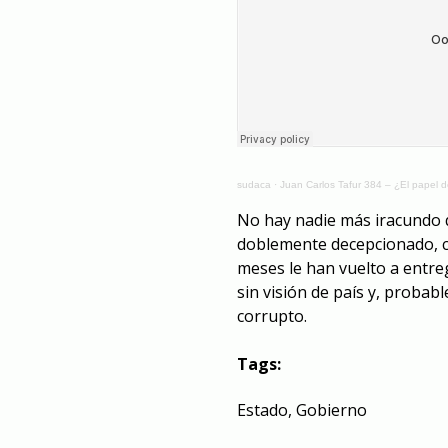
sudaca
·
Juan Carlos Tafur 384 – ¿El papel 
No hay nadie más iracundo 
doblemente decepcionado, c
meses le han vuelto a entre
sin visión de país y, proba
corrupto.
Tags:
Estado
,
Gobierno