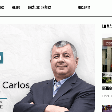
NES
EQUIPO
DECÁLOGO DE ÉTICA
MI CUENTA
LO MÁ
BEING
Por:
C