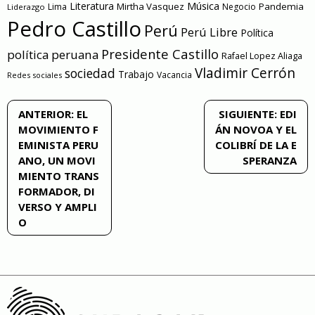
Literatura
Música
Mirtha Vasquez
Pandemia
Lima
Negocio
Liderazgo
Pedro Castillo
Perú
Perú Libre
Política
Presidente Castillo
política peruana
Rafael Lopez Aliaga
Vladimir Cerrón
sociedad
Trabajo
Vacancia
Redes sociales
Navegación
ANTERIOR:
EL
SIGUIENTE:
EDI
MOVIMIENTO F
ÁN NOVOA Y EL
de
EMINISTA PERU
COLIBRÍ DE LA E
ANO, UN MOVI
SPERANZA
entradas
MIENTO TRANS
FORMADOR, DI
VERSO Y AMPLI
O