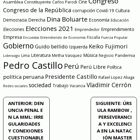
Congreso
Cine
Asamblea Constituyente
Carlos Parodi
Congreso de la República
corrupción
Covid-19
Cultura
Dina Boluarte
Economía
Democracia
Derecha
Educación
Elecciones 2021
Elecciones
Emprendimiento
Emprendedor
Empresa
Entendiendo de Economía
Fiscalía
Fuerza Popular
Encuestas
Gobierno
Keiko Fujimori
Guido bellido
Izquierda
Literatura
Música
Mirtha Vasquez
Pandemia
Lima
Negocio
Liderazgo
Pedro Castillo
Perú
Perú Libre
Política
Presidente Castillo
política peruana
Rafael Lopez Aliaga
Vladimir Cerrón
sociedad
Trabajo
Vacancia
Redes sociales
Navegación
ANTERIOR:
DEN
SIGUIENTE:
ÚRS
UNCIA PENAL E
ULA RAMBOW ,
de
N LA MML: IRRE
PERSEVERANCI
GULARIDADES
A Y EXCELENCI
entradas
Y CONEXIONES
A EN LA NATAC
CUESTIONABLE
IÓN MASTER