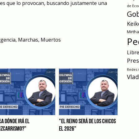
ores que lo provocan, buscando justamente una
de Ec
Gob
Keik
Mirth
Pe
rgencia
,
Marchas
,
Muertos
Libr
Pres
Redes s
Vlad
¿A DÓNDE IRÁ EL
"EL REINO SERÁ DE LOS CHICOS
IZCARRISMO?"
EL 2026"