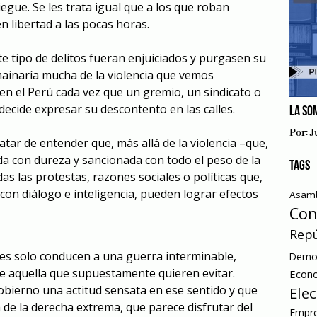
iegue. Se les trata igual que a los que roban
n libertad a las pocas horas.
e tipo de delitos fueran enjuiciados y purgasen su
amainaría mucha de la violencia que vemos
n el Perú cada vez que un gremio, un sindicato o
ecide expresar su descontento en las calles.
LA SO
Por:
J
ratar de entender que, más allá de la violencia –que,
da con dureza y sancionada con todo el peso de la
TAGS
das las protestas, razones sociales o políticas que,
con diálogo e inteligencia, pueden lograr efectos
Asamb
Con
Repú
es solo conducen a una guerra interminable,
Democ
e aquella que supuestamente quieren evitar.
Econ
bierno una actitud sensata en ese sentido y que
Ele
 de la derecha extrema, que parece disfrutar del
Empre