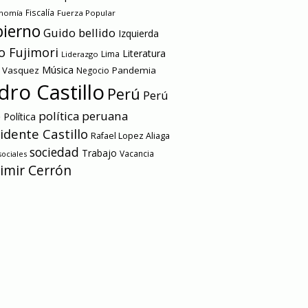
onomía
Fiscalía
Fuerza Popular
ierno
Guido bellido
Izquierda
o Fujimori
Literatura
Lima
Liderazgo
Música
a Vasquez
Pandemia
Negocio
dro Castillo
Perú
Perú
e
política peruana
Política
idente Castillo
Rafael Lopez Aliaga
sociedad
Trabajo
Vacancia
ociales
imir Cerrón