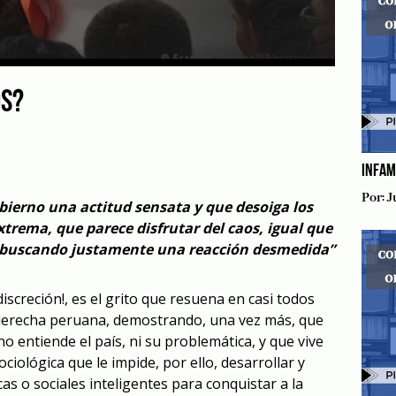
OS?
INFAM
Por:
J
bierno una actitud sensata y que desoiga los
xtrema, que parece disfrutar del caos, igual que
, buscando justamente una reacción desmedida”
iscreción!, es el grito que resuena en casi todos
a derecha peruana, demostrando, una vez más, que
no entiende el país, ni su problemática, y que vive
iológica que le impide, por ello, desarrollar y
as o sociales inteligentes para conquistar a la