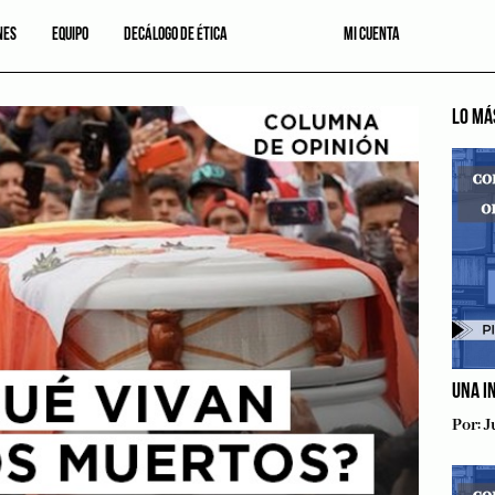
NES
EQUIPO
DECÁLOGO DE ÉTICA
MI CUENTA
LO MÁ
UNA I
Por:
J