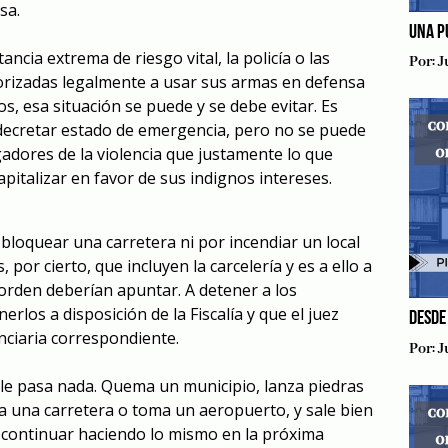
sa.
UNA P
ancia extrema de riesgo vital, la policía o las
Por:
J
orizadas legalmente a usar sus armas en defensa
, esa situación se puede y se debe evitar. Es
 decretar estado de emergencia, pero no se puede
igadores de la violencia que justamente lo que
pitalizar en favor de sus indignos intereses.
loquear una carretera ni por incendiar un local
 por cierto, que incluyen la carcelería y es a ello a
 orden deberían apuntar. A detener a los
erlos a disposición de la Fiscalía y que el juez
DESDE
nciaria correspondiente.
Por:
J
 le pasa nada. Quema un municipio, lanza piedras
ea una carretera o toma un aeropuerto, y sale bien
ara continuar haciendo lo mismo en la próxima