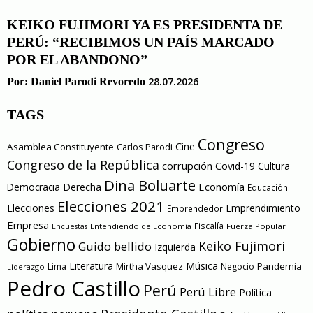
KEIKO FUJIMORI YA ES PRESIDENTA DE
PERÚ: “RECIBIMOS UN PAÍS MARCADO
POR EL ABANDONO”
28.07.2026
Por:
Daniel Parodi Revoredo
TAGS
Congreso
Cine
Asamblea Constituyente
Carlos Parodi
Congreso de la República
corrupción
Covid-19
Cultura
Dina Boluarte
Economía
Democracia
Derecha
Educación
Elecciones 2021
Elecciones
Emprendimiento
Emprendedor
Empresa
Entendiendo de Economía
Fiscalía
Fuerza Popular
Encuestas
Gobierno
Keiko Fujimori
Guido bellido
Izquierda
Literatura
Música
Mirtha Vasquez
Pandemia
Lima
Negocio
Liderazgo
Pedro Castillo
Perú
Perú Libre
Política