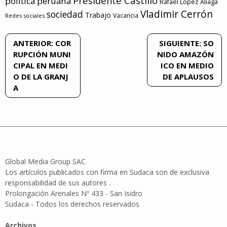
Presidente Castillo
política peruana
Rafael Lopez Aliaga
Vladimir Cerrón
sociedad
Trabajo
Vacancia
Redes sociales
Navegación
ANTERIOR:
COR
SIGUIENTE:
SO
RUPCIÓN MUNI
NIDO AMAZÓN
de
CIPAL EN MEDI
ICO EN MEDIO
O DE LA GRANJ
DE APLAUSOS
entradas
A
Global Media Group SAC
Los artículos publicados con firma en Sudaca son de exclusiva
responsabilidad de sus autores .
Prolongación Arenales Nº 433 - San Isidro
Sudaca - Todos los derechos reservados
Archivos