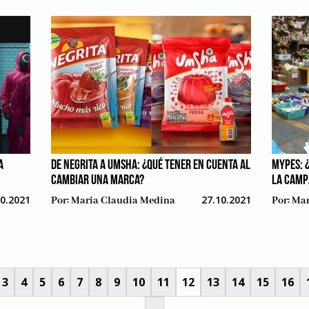
A
DE NEGRITA A UMSHA: ¿QUÉ TENER EN CUENTA AL
MYPES: 
CAMBIAR UNA MARCA?
LA CAMP
10.2021
27.10.2021
Por:
Maria Claudia Medina
Por:
Mar
3
4
5
6
7
8
9
10
11
12
13
14
15
16