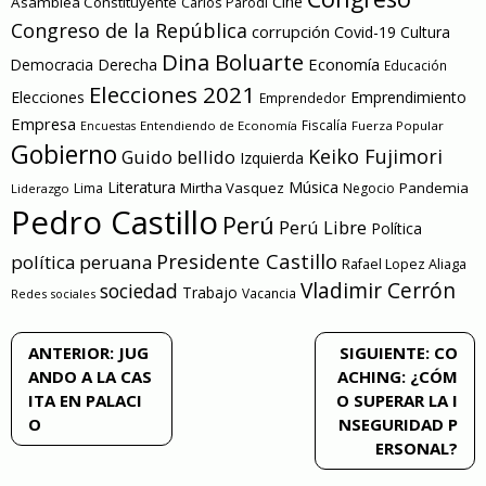
Cine
Asamblea Constituyente
Carlos Parodi
Congreso de la República
corrupción
Covid-19
Cultura
Dina Boluarte
Economía
Democracia
Derecha
Educación
Elecciones 2021
Elecciones
Emprendimiento
Emprendedor
Empresa
Entendiendo de Economía
Fiscalía
Fuerza Popular
Encuestas
Gobierno
Keiko Fujimori
Guido bellido
Izquierda
Literatura
Música
Mirtha Vasquez
Pandemia
Lima
Negocio
Liderazgo
Pedro Castillo
Perú
Perú Libre
Política
Presidente Castillo
política peruana
Rafael Lopez Aliaga
Vladimir Cerrón
sociedad
Trabajo
Vacancia
Redes sociales
Navegación
ANTERIOR:
JUG
SIGUIENTE:
CO
ANDO A LA CAS
ACHING: ¿CÓM
de
ITA EN PALACI
O SUPERAR LA I
O
NSEGURIDAD P
entradas
ERSONAL?