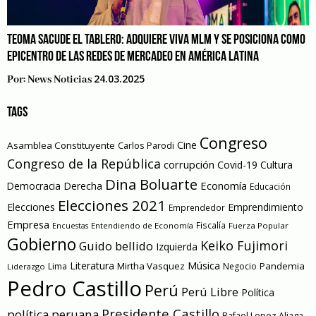
TEOMA SACUDE EL TABLERO: ADQUIERE VIVA MLM Y SE POSICIONA COMO
EPICENTRO DE LAS REDES DE MERCADEO EN AMÉRICA LATINA
24.03.2025
Por:
News Noticias
TAGS
Congreso
Cine
Asamblea Constituyente
Carlos Parodi
Congreso de la República
corrupción
Covid-19
Cultura
Dina Boluarte
Economía
Democracia
Derecha
Educación
Elecciones 2021
Elecciones
Emprendimiento
Emprendedor
Empresa
Entendiendo de Economía
Fiscalía
Fuerza Popular
Encuestas
Gobierno
Keiko Fujimori
Guido bellido
Izquierda
Literatura
Música
Mirtha Vasquez
Pandemia
Lima
Negocio
Liderazgo
Pedro Castillo
Perú
Perú Libre
Política
Presidente Castillo
política peruana
Rafael Lopez Aliaga