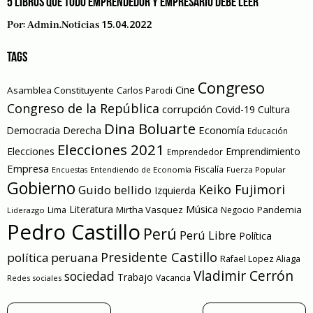
5 LIBROS QUE TODO EMPRENDEDOR Y EMPRESARIO DEBE LEER
15.04.2022
Por:
Admin.noticias
TAGS
Congreso
Cine
Asamblea Constituyente
Carlos Parodi
Congreso de la República
corrupción
Covid-19
Cultura
Dina Boluarte
Economía
Democracia
Derecha
Educación
Elecciones 2021
Elecciones
Emprendimiento
Emprendedor
Empresa
Entendiendo de Economía
Fiscalía
Fuerza Popular
Encuestas
Gobierno
Keiko Fujimori
Guido bellido
Izquierda
Literatura
Música
Mirtha Vasquez
Pandemia
Lima
Negocio
Liderazgo
Pedro Castillo
Perú
Perú Libre
Política
Presidente Castillo
política peruana
Rafael Lopez Aliaga
Vladimir Cerrón
sociedad
Trabajo
Vacancia
Redes sociales