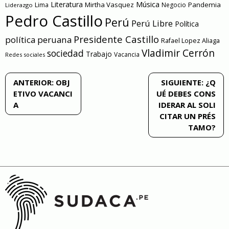
Literatura
Música
Mirtha Vasquez
Pandemia
Lima
Negocio
Liderazgo
Pedro Castillo
Perú
Perú Libre
Política
Presidente Castillo
política peruana
Rafael Lopez Aliaga
Vladimir Cerrón
sociedad
Trabajo
Vacancia
Redes sociales
Navegación
ANTERIOR:
OBJ
SIGUIENTE:
¿Q
ETIVO VACANCI
UÉ DEBES CONS
de
A
IDERAR AL SOLI
CITAR UN PRÉS
entradas
TAMO?