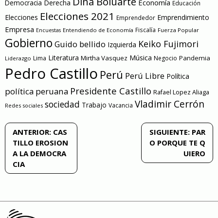
Dina Boluarte
Economía
Democracia
Derecha
Educación
Elecciones 2021
Elecciones
Emprendimiento
Emprendedor
Empresa
Entendiendo de Economía
Fiscalía
Fuerza Popular
Encuestas
Gobierno
Keiko Fujimori
Guido bellido
Izquierda
Literatura
Música
Mirtha Vasquez
Pandemia
Lima
Negocio
Liderazgo
Pedro Castillo
Perú
Perú Libre
Política
Presidente Castillo
política peruana
Rafael Lopez Aliaga
Vladimir Cerrón
sociedad
Trabajo
Vacancia
Redes sociales
Navegación
ANTERIOR:
CAS
SIGUIENTE:
PAR
TILLO EROSION
O PORQUE TE Q
de
A LA DEMOCRA
UIERO
CIA
entradas