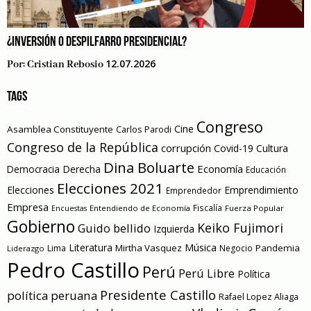
¿INVERSIÓN O DESPILFARRO PRESIDENCIAL?
12.07.2026
Por:
Cristian Rebosio
TAGS
Congreso
Cine
Asamblea Constituyente
Carlos Parodi
Congreso de la República
corrupción
Covid-19
Cultura
Dina Boluarte
Economía
Democracia
Derecha
Educación
Elecciones 2021
Elecciones
Emprendimiento
Emprendedor
Empresa
Entendiendo de Economía
Fiscalía
Fuerza Popular
Encuestas
Gobierno
Keiko Fujimori
Guido bellido
Izquierda
Literatura
Música
Mirtha Vasquez
Pandemia
Lima
Negocio
Liderazgo
Pedro Castillo
Perú
Perú Libre
Política
Presidente Castillo
política peruana
Rafael Lopez Aliaga