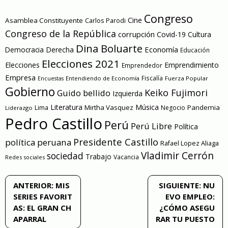
Congreso
Cine
Asamblea Constituyente
Carlos Parodi
Congreso de la República
corrupción
Covid-19
Cultura
Dina Boluarte
Economía
Democracia
Derecha
Educación
Elecciones 2021
Elecciones
Emprendimiento
Emprendedor
Empresa
Entendiendo de Economía
Fiscalía
Fuerza Popular
Encuestas
Gobierno
Keiko Fujimori
Guido bellido
Izquierda
Literatura
Música
Mirtha Vasquez
Pandemia
Lima
Negocio
Liderazgo
Pedro Castillo
Perú
Perú Libre
Política
Presidente Castillo
política peruana
Rafael Lopez Aliaga
Vladimir Cerrón
sociedad
Trabajo
Vacancia
Redes sociales
Navegación
ANTERIOR:
MIS
SIGUIENTE:
NU
SERIES FAVORIT
EVO EMPLEO:
de
AS: EL GRAN CH
¿CÓMO ASEGU
APARRAL
RAR TU PUESTO
entradas