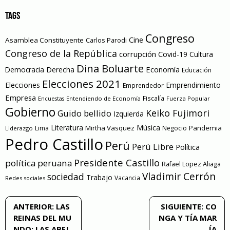
TAGS
Congreso
Cine
Asamblea Constituyente
Carlos Parodi
Congreso de la República
corrupción
Covid-19
Cultura
Dina Boluarte
Economía
Democracia
Derecha
Educación
Elecciones 2021
Elecciones
Emprendimiento
Emprendedor
Empresa
Entendiendo de Economía
Fiscalía
Fuerza Popular
Encuestas
Gobierno
Keiko Fujimori
Guido bellido
Izquierda
Literatura
Música
Mirtha Vasquez
Pandemia
Lima
Negocio
Liderazgo
Pedro Castillo
Perú
Perú Libre
Política
Presidente Castillo
política peruana
Rafael Lopez Aliaga
Vladimir Cerrón
sociedad
Trabajo
Vacancia
Redes sociales
Navegación
ANTERIOR:
LAS
SIGUIENTE:
CO
REINAS DEL MU
NGA Y TÍA MAR
de
NDO: LAS ABEJ
ÍA