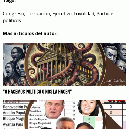
Tags:
Congreso
,
corrupción
,
Ejecutivo
,
frivolidad
,
Partidos
políticos
Mas artículos del autor:
"O HACEMOS POLÍTICA O NOS LA HACEN"