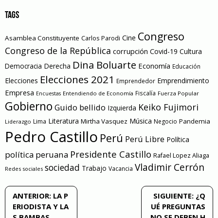
TAGS
Congreso
Cine
Asamblea Constituyente
Carlos Parodi
Congreso de la República
corrupción
Covid-19
Cultura
Dina Boluarte
Economía
Democracia
Derecha
Educación
Elecciones 2021
Elecciones
Emprendimiento
Emprendedor
Empresa
Entendiendo de Economía
Fiscalía
Fuerza Popular
Encuestas
Gobierno
Keiko Fujimori
Guido bellido
Izquierda
Literatura
Música
Mirtha Vasquez
Pandemia
Lima
Negocio
Liderazgo
Pedro Castillo
Perú
Perú Libre
Política
Presidente Castillo
política peruana
Rafael Lopez Aliaga
Vladimir Cerrón
sociedad
Trabajo
Vacancia
Redes sociales
Navegación
ANTERIOR:
LA P
SIGUIENTE:
¿Q
ERIODISTA Y LA
UÉ PREGUNTAS
de
S BAMBAS
NO SE DEBEN H