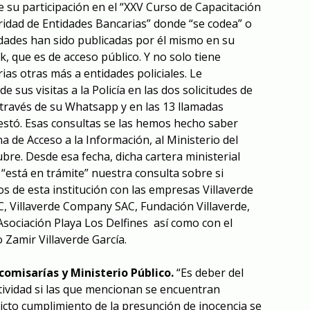
 su participación en el “XXV Curso de Capacitación
ridad de Entidades Bancarias” donde “se codea” o
idades han sido publicadas por él mismo en su
, que es de acceso público. Y no solo tiene
rias otras más a entidades policiales. Le
 sus visitas a la Policía en las dos solicitudes de
 través de su Whatsapp y en las 13 llamadas
estó. Esas consultas se las hemos hecho saber
na de Acceso a la Información, al Ministerio del
ubre. Desde esa fecha, dicha cartera ministerial
“está en trámite” nuestra consulta sobre si
s de esta institución con las empresas Villaverde
, Villaverde Company SAC, Fundación Villaverde,
sociación Playa Los Delfines así como con el
Zamir Villaverde García.
 comisarías y Ministerio Público.
“Es deber del
etividad si las que mencionan se encuentran
ricto cumplimiento de la presunción de inocencia se