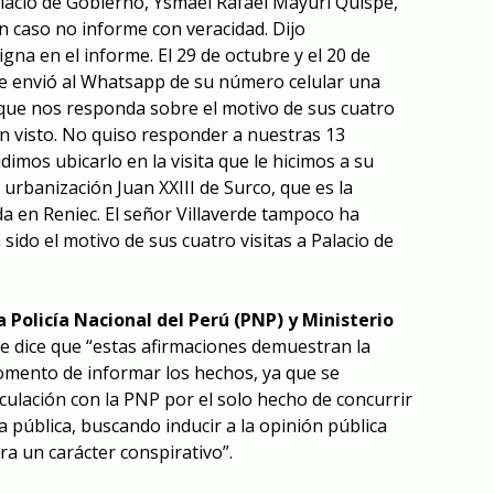
lacio de Gobierno, Ysmael Rafael Mayuri Quispe,
n caso no informe con veracidad. Dijo
gna en el informe. El 29 de octubre y el 20 de
le envió al Whatsapp de su número celular una
a que nos responda sobre el motivo de sus cuatro
 en visto. No quiso responder a nuestras 13
dimos ubicarlo en la visita que le hicimos a su
urbanización Juan XXIII de Surco, que es la
da en Reniec. El señor Villaverde tampoco ha
 sido el motivo de sus cuatro visitas a Palacio de
a Policía Nacional del Perú (PNP) y Ministerio
e dice que “estas afirmaciones demuestran la
momento de informar los hechos, ya que se
culación con la PNP por el solo hecho de concurrir
a pública, buscando inducir a la opinión pública
ra un carácter conspirativo”.