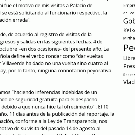
i fue el motivo de mis visitas a Palacio de
Empre
se está solicitando al funcionario respectivo, la
de Ec
Gob
ación errada”.
Keik
de, de acuerdo al registro de visitas de la
Mirth
gresos y salidas en las siguientes fechas: 4 de
Pe
 octubre –en dos ocasiones- del presente año. La
ola define el verbo rondar como “dar vueltas
Libr
r Villaverde ha dado no una vuelta sino cuatro al
Pres
ay, por lo tanto, ninguna connotación peyorativa
Redes s
Vlad
íamos “haciendo inferencias indebidas de un
zado de seguridad gratuita para el despacho
o, debido a que nunca hice tal ofrecimiento” . El 10
o, 11 días antes de la publicación del reportaje, la
rmación, conforme a la Ley de Transparencia, nos
otivo de su visita del pasado 14 de agosto al