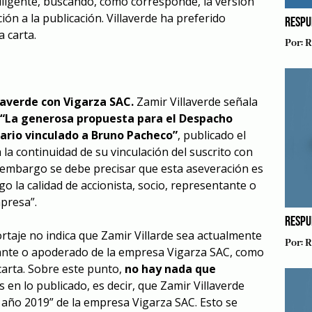
igente, buscando, como corresponde, la versión
ión a la publicación. Villaverde ha preferido
RESPU
 carta.
Por:
R
llaverde con Vigarza SAC.
Zamir Villaverde señala
“La generosa propuesta para el Despacho
ario vinculado a Bruno Pacheco”
, publicado el
la continuidad de su vinculación del suscrito con
 embargo se debe precisar que esta aseveración es
go la calidad de accionista, socio, representante o
mpresa”.
RESPU
ortaje no indica que Zamir Villarde sea actualmente
Por:
R
tante o apoderado de la empresa Vigarza SAC, como
carta. Sobre este punto,
no hay nada que
en lo publicado, es decir, que Zamir Villaverde
 año 2019” de la empresa Vigarza SAC. Esto se