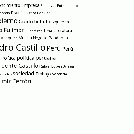
Empresa
ndimiento
Entendiendo
Encuestas
onomía
Fiscalía
Fuerza Popular
ierno
Guido bellido
Izquierda
o Fujimori
Literatura
Lima
Liderazgo
Música
a Vasquez
Pandemia
Negocio
dro Castillo
Perú
Perú
e
política peruana
Política
idente Castillo
Rafael Lopez Aliaga
sociedad
Trabajo
Vacancia
ociales
imir Cerrón