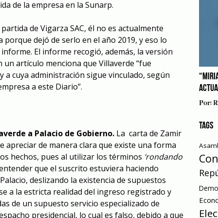
ida de la empresa en la Sunarp.
partida de Vigarza SAC, él no es actualmente
porque dejó de serlo en el año 2019, y eso lo
nforme. El informe recogió, además, la versión
en un artículo menciona que Villaverde
“fue
 y a cuya administración sigue vinculado, según
“MIRI
 empresa a este Diario”.
ACTUA
Por:
R
TAGS
llaverde a Palacio de Gobierno.
La carta de Zamir
de apreciar de manera clara que existe una forma
Asamb
os hechos, pues al utilizar los términos
‘rondando
Con
 entender que el suscrito estuviera haciendo
Repú
 Palacio, deslizando la existencia de supuestos
Democ
e a la estricta realidad del ingreso registrado y
Econ
das de un supuesto servicio especializado de
Ele
espacho presidencial, lo cual es falso, debido a que