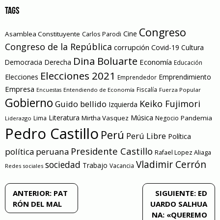
TAGS
Congreso
Cine
Asamblea Constituyente
Carlos Parodi
Congreso de la República
corrupción
Covid-19
Cultura
Dina Boluarte
Economía
Democracia
Derecha
Educación
Elecciones 2021
Elecciones
Emprendimiento
Emprendedor
Empresa
Entendiendo de Economía
Fiscalía
Fuerza Popular
Encuestas
Gobierno
Keiko Fujimori
Guido bellido
Izquierda
Literatura
Música
Mirtha Vasquez
Pandemia
Lima
Negocio
Liderazgo
Pedro Castillo
Perú
Perú Libre
Política
Presidente Castillo
política peruana
Rafael Lopez Aliaga
Vladimir Cerrón
sociedad
Trabajo
Vacancia
Redes sociales
Navegación
ANTERIOR:
PAT
SIGUIENTE:
ED
RÓN DEL MAL
UARDO SALHUA
de
NA: «QUEREMO