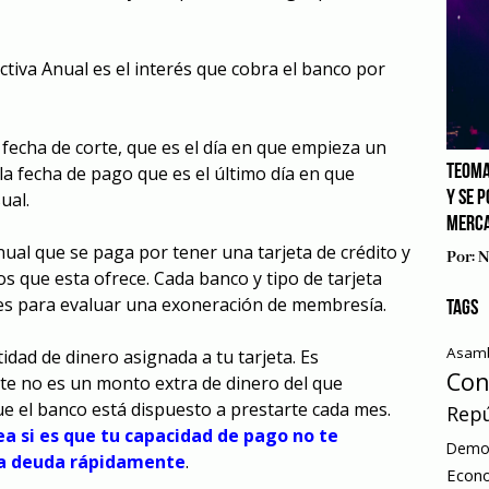
ctiva Anual es el interés que cobra el banco por
 fecha de corte, que es el día en que empieza un
 la fecha de pago que es el último día en que
TEOMA
ual.
Y SE 
MERCA
ual que se paga por tener una tarjeta de crédito y
Por:
N
os que esta ofrece. Cada banco y tipo de tarjeta
es para evaluar una exoneración de membresía.
TAGS
Asamb
tidad de dinero asignada a tu tarjeta. Es
Con
te no es un monto extra de dinero del que
ue el banco está dispuesto a prestarte cada mes.
Repú
ea si es que tu capacidad de pago no te
Democ
sa deuda rápidamente
.
Econ