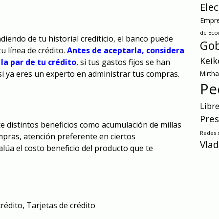
Ele
Empre
de Ec
iendo de tu historial crediticio, el banco puede
Gob
u línea de crédito.
Antes de aceptarla, considera
Keik
 la par de tu crédito
, si tus gastos fijos se han
si ya eres un experto en administrar tus compras.
Mirth
Pe
Libr
Pres
ce distintos beneficios como acumulación de millas
Redes s
mpras, atención preferente en ciertos
Vlad
alúa el costo beneficio del producto que te
crédito
,
Tarjetas de crédito