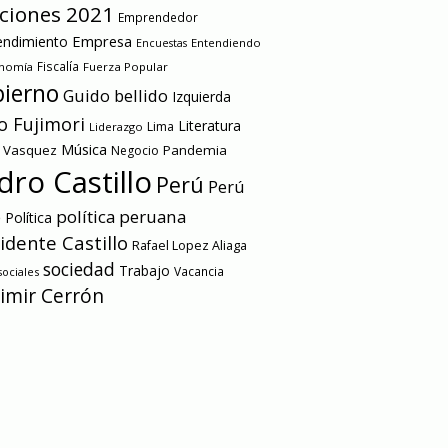
cciones 2021
Emprendedor
Empresa
ndimiento
Entendiendo
Encuestas
onomía
Fiscalía
Fuerza Popular
ierno
Guido bellido
Izquierda
o Fujimori
Literatura
Lima
Liderazgo
Música
a Vasquez
Pandemia
Negocio
dro Castillo
Perú
Perú
e
política peruana
Política
idente Castillo
Rafael Lopez Aliaga
sociedad
Trabajo
Vacancia
ociales
imir Cerrón