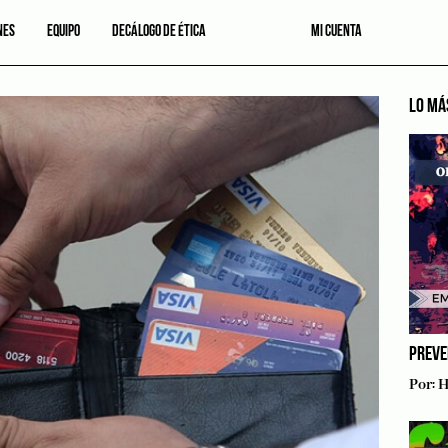
NES
EQUIPO
DECÁLOGO DE ÉTICA
MI CUENTA
LO MÁ
PREVE
Por:
H