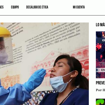
NES
EQUIPO
DECÁLOGO DE ÉTICA
MI CUENTA
LO MÁ
PREVE
Por:
H