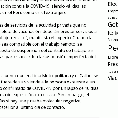
Ele
ión contra la COVID-19, siendo válidas las
Empre
 en el Perú como en el extranjero.
de Ec
Gob
es de servicios de la actividad privada que no
leto de vacunación, deberán prestar servicios a
Keik
abajo remoto”, manifiesta el experto. Cuando la
Mirth
o sea compatible con el trabajo remoto, se
Pe
esto de suspensión del contrato de trabajo, sin
las partes acuerden la suspensión imperfecta del
Libr
Pres
Redes s
n cuenta que en Lima Metropolitana y el Callao, se
Vlad
 fuera de su vivienda a la persona expuesta a un
o confirmado de COVID-19 por un lapso de 10 días
 día de exposición con el caso. Sin embargo, el
días si hay una prueba molecular negativa,
osterior al último día de contacto.