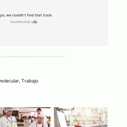
 ¿La empresa puede pedir que me someta a una?
molecular
,
Trabajo