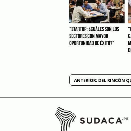
"STARTUP: ¿CUÁLES SON LOS
"
SECTORES CON MAYOR
G
OPORTUNIDAD DE ÉXITO?"
M
D
Navegación
ANTERIOR:
DEL RINCÓN Q
de
entradas