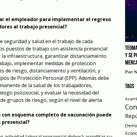
zar el empleador para implementar el regreso
ores al trabajo presencial?
de seguridad y salud en el trabajo de cada
TEOMA
os puestos de trabajo con asistencia presencial
Y SE 
 la infraestructura, garantizar distanciamiento
MERCA
rabajo, implementar medidas de protección
es de riesgo, distanciamiento y ventilación, y
Por:
N
ipos de Protección Personal (EPP). Además debe
rmanente de la salud de los trabajadores,
TAGS
iesgo psicosocial, y evaluar la necesidad del
Asamb
de grupos de riesgo, según el nivel de alerta.
Con
ta con esquema completo de vacunación puede
Repú
 presencial?
Democ
Econ
 actividad laboral presencial deberá acreditar su