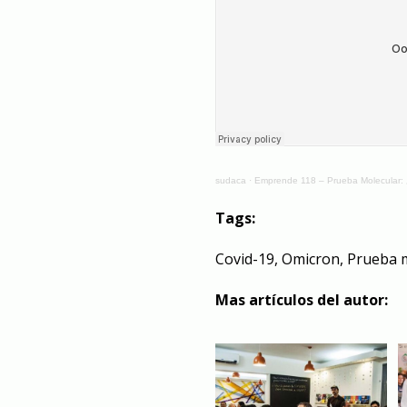
sudaca
·
Emprende 118 – Prueba Molecular:
Tags:
Covid-19
,
Omicron
,
Prueba 
Mas artículos del autor: