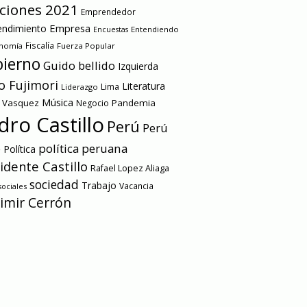
cciones 2021
Emprendedor
Empresa
ndimiento
Entendiendo
Encuestas
onomía
Fiscalía
Fuerza Popular
ierno
Guido bellido
Izquierda
o Fujimori
Literatura
Lima
Liderazgo
Música
a Vasquez
Pandemia
Negocio
dro Castillo
Perú
Perú
e
política peruana
Política
idente Castillo
Rafael Lopez Aliaga
sociedad
Trabajo
Vacancia
ociales
imir Cerrón