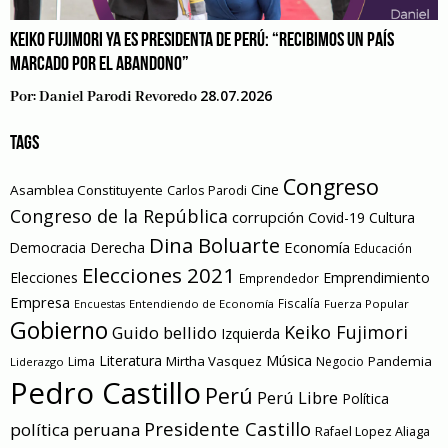
KEIKO FUJIMORI YA ES PRESIDENTA DE PERÚ: “RECIBIMOS UN PAÍS
MARCADO POR EL ABANDONO”
28.07.2026
Por:
Daniel Parodi Revoredo
TAGS
Congreso
Cine
Asamblea Constituyente
Carlos Parodi
Congreso de la República
corrupción
Covid-19
Cultura
Dina Boluarte
Economía
Democracia
Derecha
Educación
Elecciones 2021
Elecciones
Emprendimiento
Emprendedor
Empresa
Entendiendo de Economía
Fiscalía
Fuerza Popular
Encuestas
Gobierno
Keiko Fujimori
Guido bellido
Izquierda
Literatura
Música
Mirtha Vasquez
Pandemia
Lima
Negocio
Liderazgo
Pedro Castillo
Perú
Perú Libre
Política
Presidente Castillo
política peruana
Rafael Lopez Aliaga