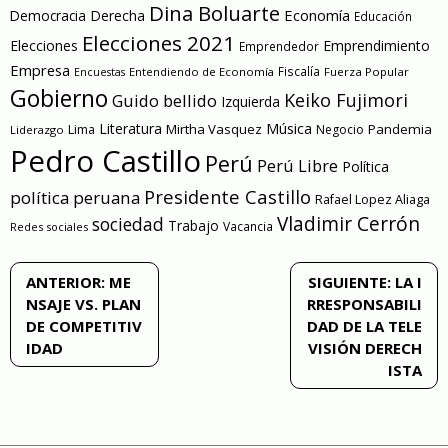
Dina Boluarte
Economía
Democracia
Derecha
Educación
Elecciones 2021
Elecciones
Emprendimiento
Emprendedor
Empresa
Entendiendo de Economía
Fiscalía
Fuerza Popular
Encuestas
Gobierno
Keiko Fujimori
Guido bellido
Izquierda
Literatura
Música
Mirtha Vasquez
Pandemia
Lima
Negocio
Liderazgo
Pedro Castillo
Perú
Perú Libre
Política
Presidente Castillo
política peruana
Rafael Lopez Aliaga
Vladimir Cerrón
sociedad
Trabajo
Vacancia
Redes sociales
Navegación
ANTERIOR:
ME
SIGUIENTE:
LA I
NSAJE VS. PLAN
RRESPONSABILI
de
DE COMPETITIV
DAD DE LA TELE
IDAD
VISIÓN DERECH
entradas
ISTA