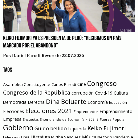
KEIKO FUJIMORI YA ES PRESIDENTA DE PERÚ: “RECIBIMOS UN PAÍS
MARCADO POR EL ABANDONO”
28.07.2026
Por:
Daniel Parodi Revoredo
TAGS
Congreso
Cine
Asamblea Constituyente
Carlos Parodi
Congreso de la República
corrupción
Covid-19
Cultura
Dina Boluarte
Economía
Democracia
Derecha
Educación
Elecciones 2021
Elecciones
Emprendimiento
Emprendedor
Empresa
Entendiendo de Economía
Fiscalía
Fuerza Popular
Encuestas
Gobierno
Keiko Fujimori
Guido bellido
Izquierda
Literatura
Música
Mirtha Vasquez
Pandemia
Lima
Negocio
Liderazgo