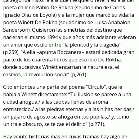
La segunda historia a la que me quiero referir es a la del
poeta chileno Pablo De Rokha (seudónimo de Carlos
Ignacio Díaz de Loyola) y a la mujer que marcó su vida: la
poeta Winétt De Rokha (seudónimo de Luisa Anabalón
Sanderson). Quisieron las simetrías del destino que
nacieran el mismo 1894 y que años más adelante vivieran
un amor que osciló entre “la plenitud y la tragedia”
(p.259). “A ella –apunta Boccanera– estará dedicada gran
parte de los cuarenta libros que escribió De Rokha,
donde sucesivas Winétt encarnan la naturaleza, el
cosmos, la revolución social” (p,261).
Cito entonces una parte del poema “Círculo”, que le
habla a Winétt directamnte: “Tu ilusión se parece a una
ciudad antigua,/ a las caobas llenas de aroma
entristecido,/ a las piedras eternas y a las niñas heridas;/
un pájaro de agosto se ahoga en tus pupilas,/ y, como
un traje obscuro, se te cae el delirio” (p.271).
Hay veinte historias más en cuyas tramas hay algo de