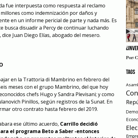
da fue interpuesta como respuesta al reclamo
/6 millones como indemnización por daños y
nte en un informe pericial de parte y nada más. Es
 busca disuadir a Percy de continuar luchando
, dice Juan Diego Elías, abogado del mesero.
¿INVE
Por:
C
DO
TAGS
bajar en la Trattoria di Mambrino en febrero del
Asamb
seis meses con el grupo Mambrino, del que hoy
Con
econocidos chefs Hugo y Sandra Plevisani; y como
Repú
ulanovich Pinillos, según registros de la Sunat. En
irmar otro contrato hasta febrero del 2019.
Democ
Econ
abara ese último acuerdo,
Carrillo decidió
Ele
ara el programa Beto a Saber
-entonces
Empre