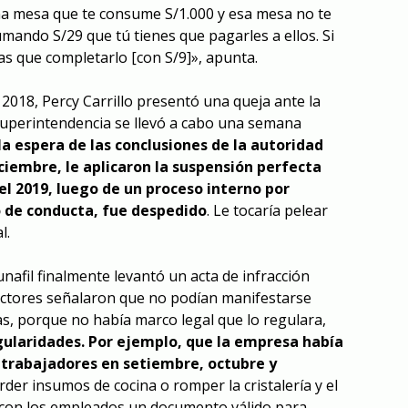
una mesa que te consume S/1.000 y esa mesa no te
umando S/29 que tú tienes que pagarles a ellos. Si
as que completarlo [con S/9]», apunta.
2018, Percy Carrillo presentó una queja ante la
 superintendencia se llevó a cabo una semana
 la espera de las conclusiones de la autoridad
iciembre, le aplicaron la suspensión perfecta
del 2019, luego de un proceso interno por
o de conducta, fue despedido
. Le tocaría pelear
l.
unafil finalmente levantó un acta de infracción
ctores señalaron que no podían manifestarse
as, porque no había marco legal que lo regulara,
egularidades. Por ejemplo, que la empresa había
 trabajadores en setiembre, octubre y
der insumos de cocina o romper la cristalería y el
 con los empleados un documento válido para