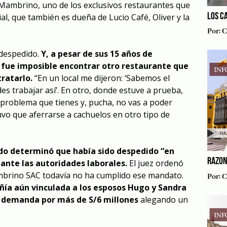
i Mambrino, uno de los exclusivos restaurantes que
LOS C
al, que también es dueña de Lucio Café, Oliver y la
Por:
C
 despedido.
Y, a pesar de sus 15 años de
e fue imposible encontrar otro restaurante que
ratarlo.
“En un local me dijeron: ‘Sabemos el
s trabajar así’. En otro, donde estuve a prueba,
 problema que tienes y, pucha, no vas a poder
uvo que aferrarse a cachuelos en otro tipo de
do determinó que había sido despedido “en
RAZON
 ante las autoridades laborales.
El juez ordenó
brino SAC todavía no ha cumplido ese mandato.
Por:
C
ñía aún vinculada a los esposos Hugo y Sandra
a demanda por más de S/6 millones
alegando un