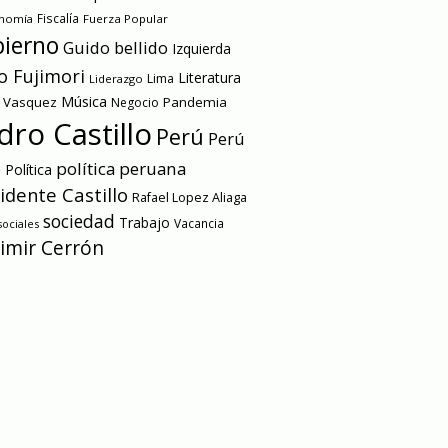
onomía
Fiscalía
Fuerza Popular
ierno
Guido bellido
Izquierda
o Fujimori
Literatura
Lima
Liderazgo
Música
a Vasquez
Pandemia
Negocio
dro Castillo
Perú
Perú
e
política peruana
Política
idente Castillo
Rafael Lopez Aliaga
sociedad
Trabajo
Vacancia
ociales
imir Cerrón