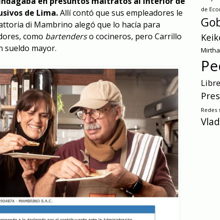
indagaba en presuntos maltratos al interior de
de Ec
usivos de Lima.
Allí contó que sus empleadores le
Gob
rattoria di Mambrino alegó que lo hacía para
adores, como
bartenders
o cocineros, pero Carrillo
Keik
n sueldo mayor.
Mirth
Pe
Libr
Pres
Redes s
Vlad