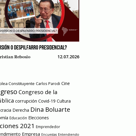
RSIÓN O DESPILFARRO PRESIDENCIAL?
12.07.2026
ristian Rebosio
Cine
lea Constituyente
Carlos Parodi
greso
Congreso de la
blica
corrupción
Covid-19
Cultura
Dina Boluarte
racia
Derecha
omía
Elecciones
Educación
cciones 2021
Emprendedor
Empresa
ndimiento
Entendiendo
Encuestas