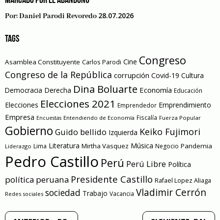
MARCADO POR EL ABANDONO”
28.07.2026
Por:
Daniel Parodi Revoredo
TAGS
Congreso
Cine
Asamblea Constituyente
Carlos Parodi
Congreso de la República
corrupción
Covid-19
Cultura
Dina Boluarte
Economía
Democracia
Derecha
Educación
Elecciones 2021
Elecciones
Emprendimiento
Emprendedor
Empresa
Entendiendo de Economía
Fiscalía
Fuerza Popular
Encuestas
Gobierno
Keiko Fujimori
Guido bellido
Izquierda
Literatura
Música
Mirtha Vasquez
Pandemia
Lima
Negocio
Liderazgo
Pedro Castillo
Perú
Perú Libre
Política
Presidente Castillo
política peruana
Rafael Lopez Aliaga
Vladimir Cerrón
sociedad
Trabajo
Vacancia
Redes sociales
Navegación