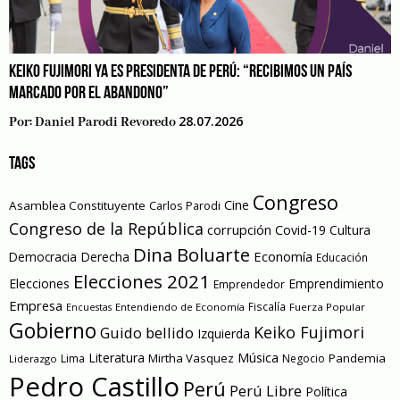
KEIKO FUJIMORI YA ES PRESIDENTA DE PERÚ: “RECIBIMOS UN PAÍS
MARCADO POR EL ABANDONO”
28.07.2026
Por:
Daniel Parodi Revoredo
TAGS
Congreso
Cine
Asamblea Constituyente
Carlos Parodi
Congreso de la República
corrupción
Covid-19
Cultura
Dina Boluarte
Economía
Democracia
Derecha
Educación
Elecciones 2021
Elecciones
Emprendimiento
Emprendedor
Empresa
Entendiendo de Economía
Fiscalía
Fuerza Popular
Encuestas
Gobierno
Keiko Fujimori
Guido bellido
Izquierda
Literatura
Música
Mirtha Vasquez
Pandemia
Lima
Negocio
Liderazgo
Pedro Castillo
Perú
Perú Libre
Política