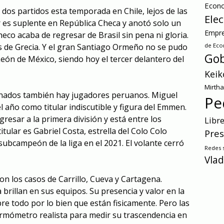
Econ
dos partidos esta temporada en Chile, lejos de las
Ele
r es suplente en República Checa y anotó solo un
Empre
eco acaba de regresar de Brasil sin pena ni gloria.
os de Grecia. Y el gran Santiago Ormeño no se pudo
de Ec
Gob
León de México, siendo hoy el tercer delantero del
Keik
Mirth
nados también hay jugadores peruanos. Miguel
Pe
el año como titular indiscutible y figura del Emmen.
resar a la primera división y está entre los
Libr
tular es Gabriel Costa, estrella del Colo Colo
Pres
ubcampeón de la liga en el 2021. El volante cerró
Redes s
Vlad
son los casos de Carrillo, Cueva y Cartagena.
 brillan en sus equipos. Su presencia y valor en la
obre todo por lo bien que están fisicamente. Pero las
ermómetro realista para medir su trascendencia en