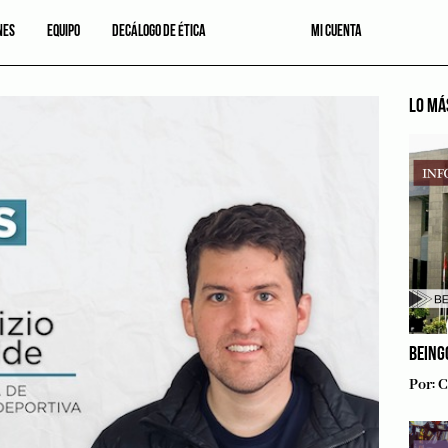
NES
EQUIPO
DECÁLOGO DE ÉTICA
MI CUENTA
LO MÁ
BEING
Por:
C