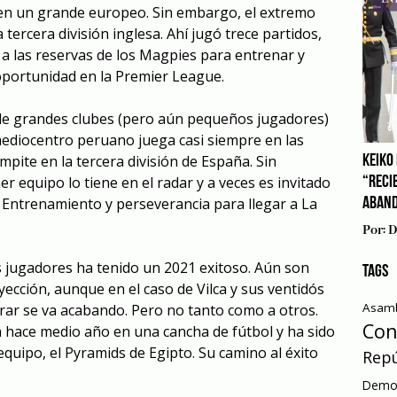
en un grande europeo. Sin embargo, el extremo
 tercera división inglesa. Ahí jugó trece partidos,
 a las reservas de los Magpies para entrenar y
oportunidad en la Premier League.
 de grandes clubes (pero aún pequeños jugadores)
ediocentro peruano juega casi siempre en las
mpite en la tercera división de España. Sin
KEIKO 
er equipo lo tiene en el radar y a veces es invitado
“RECI
 Entrenamiento y perseverancia para llegar a La
ABAN
Por:
D
s jugadores ha tenido un 2021 exitoso. Aún son
TAGS
cción, aunque en el caso de Vilca y sus ventidós
Asamb
ar se va acabando. Pero no tanto como a otros.
Con
 hace medio año en una cancha de fútbol y ha sido
quipo, el Pyramids de Egipto. Su camino al éxito
Repú
Democ