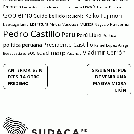
Empresa
Entendiendo de Economía
Fiscalía
Fuerza Popular
Encuestas
Gobierno
Keiko Fujimori
Guido bellido
Izquierda
Literatura
Música
Mirtha Vasquez
Pandemia
Lima
Negocio
Liderazgo
Pedro Castillo
Perú
Perú Libre
Política
Presidente Castillo
política peruana
Rafael Lopez Aliaga
Vladimir Cerrón
sociedad
Trabajo
Vacancia
Redes sociales
Navegación
ANTERIOR:
SE N
SIGUIENTE:
PUE
ECESITA OTRO
DE VENIR UNA
de
FREDEMO
MASIVA MIGRA
CIÓN
entradas