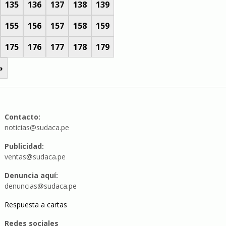
135
136
137
138
139
155
156
157
158
159
175
176
177
178
179
»
Contacto:
noticias@sudaca.pe
Publicidad:
ventas@sudaca.pe
Denuncia aquí:
denuncias@sudaca.pe
Respuesta a cartas
Redes sociales