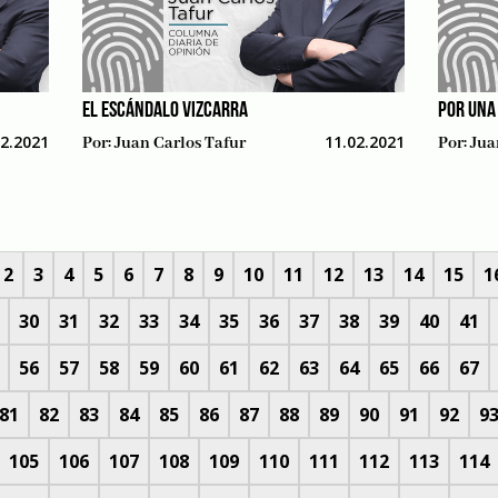
EL ESCÁNDALO VIZCARRA
POR UNA
02.2021
11.02.2021
Por:
Juan Carlos Tafur
Por:
Jua
2
3
4
5
6
7
8
9
10
11
12
13
14
15
1
30
31
32
33
34
35
36
37
38
39
40
41
56
57
58
59
60
61
62
63
64
65
66
67
81
82
83
84
85
86
87
88
89
90
91
92
9
105
106
107
108
109
110
111
112
113
114