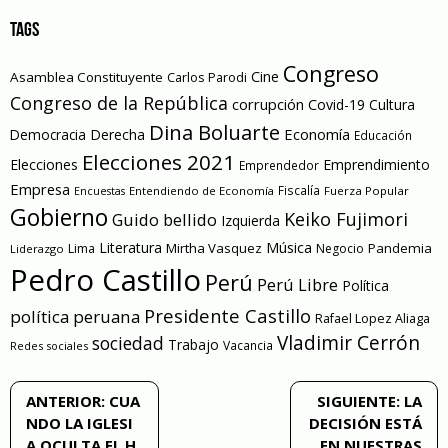
TAGS
Congreso
Cine
Asamblea Constituyente
Carlos Parodi
Congreso de la República
corrupción
Covid-19
Cultura
Dina Boluarte
Economía
Democracia
Derecha
Educación
Elecciones 2021
Elecciones
Emprendimiento
Emprendedor
Empresa
Entendiendo de Economía
Fiscalía
Fuerza Popular
Encuestas
Gobierno
Keiko Fujimori
Guido bellido
Izquierda
Literatura
Música
Mirtha Vasquez
Pandemia
Lima
Negocio
Liderazgo
Pedro Castillo
Perú
Perú Libre
Política
Presidente Castillo
política peruana
Rafael Lopez Aliaga
Vladimir Cerrón
sociedad
Trabajo
Vacancia
Redes sociales
Navegación
ANTERIOR:
CUA
SIGUIENTE:
LA
NDO LA IGLESI
DECISIÓN ESTÁ
de
A OCULTA EL H
EN NUESTRAS