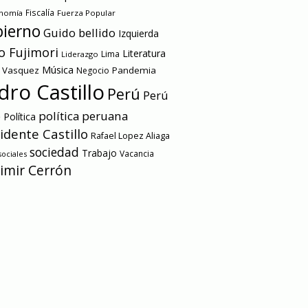
onomía
Fiscalía
Fuerza Popular
ierno
Guido bellido
Izquierda
o Fujimori
Literatura
Lima
Liderazgo
Música
a Vasquez
Pandemia
Negocio
dro Castillo
Perú
Perú
e
política peruana
Política
idente Castillo
Rafael Lopez Aliaga
sociedad
Trabajo
Vacancia
ociales
imir Cerrón