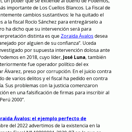
, un poder que se extiende al dueño de Podemos,
ás importante de Los Cuellos Blancos. La Fiscal de
entemente cambios sustantivos: le ha quitado el
es a la fiscal Rocío Sánchez para entregárselo a
o ha dicho que su intervención será para
nterpretación distinta es que
Zoraida Ávalos
desea
anejado por alguien de su confianza”. Uceda
nvestigado por supuesta intervención dolosa ante
Podemos en 2018, cuyo líder,
José Luna
, también
teriormente fue operador político del ex
 Álvarez, preso por corrupción. En el juicio contra
o de varios delitos y el fiscal ha pedido en contra
ía. Sus problemas con la justicia comenzaron
ón en una falsificación de firmas para inscribir al
 Perú 2000”.
raida Ávalos: el ejemplo perfecto de
bre del 2022 advertimos de la existencia en la