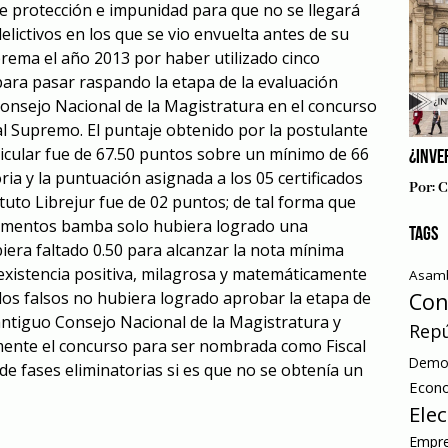
 protección e impunidad para que no se llegará
elictivos en los que se vio envuelta antes de su
rema el año 2013 por haber utilizado cinco
para pasar raspando la etapa de la evaluación
 Consejo Nacional de la Magistratura en el concurso
l Supremo. El puntaje obtenido por la postulante
ricular fue de 67.50 puntos sobre un mínimo de 66
¿INVE
a y la puntuación asignada a los 05 certificados
Por:
C
ituto Librejur fue de 02 puntos; de tal forma que
documentos bamba solo hubiera logrado una
TAGS
iera faltado 0.50 para alcanzar la nota mínima
a existencia positiva, milagrosa y matemáticamente
Asamb
Con
ados falsos no hubiera logrado aprobar la etapa de
 antiguo Consejo Nacional de la Magistratura y
Repú
ente el concurso para ser nombrada como Fiscal
Democ
de fases eliminatorias si es que no se obtenía un
Econ
Ele
Empre