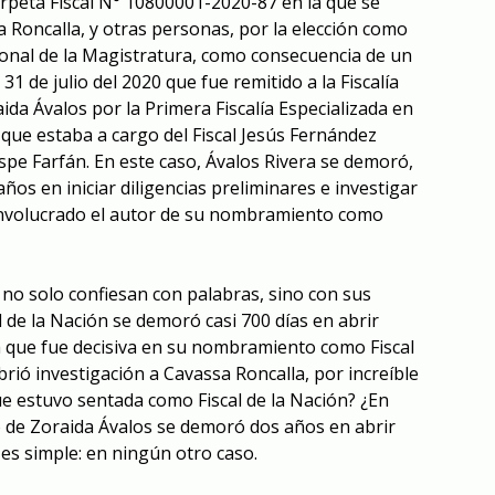
Carpeta Fiscal N° 10800001-2020-87 en la que se
a Roncalla, y otras personas, por la elección como
onal de la Magistratura, como consecuencia de un
31 de julio del
2020 que fue remitido a la Fiscalía
aida Ávalos por la Primera Fiscalía Especializada en
que estaba a cargo del Fiscal Jesús Fernández
ispe Farfán. En este caso, Ávalos Rivera se demoró,
ños en iniciar diligencias preliminares e investigar
involucrado el autor de su nombramiento como
no solo confiesan con palabras, sino con sus
l de la Nación se demoró casi 700 días en abrir
 que fue decisiva en su nombramiento como Fiscal
rió investigación a Cavassa Roncalla, por increíble
ue estuvo sentada como Fiscal de la Nación? ¿En
 de Zoraida Ávalos se demoró dos años en abrir
es simple: en ningún otro caso.