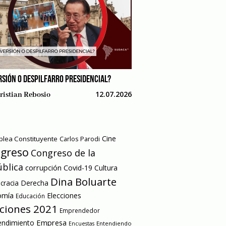
RSIÓN O DESPILFARRO PRESIDENCIAL?
12.07.2026
ristian Rebosio
Cine
lea Constituyente
Carlos Parodi
greso
Congreso de la
blica
corrupción
Covid-19
Cultura
Dina Boluarte
racia
Derecha
omía
Elecciones
Educación
cciones 2021
Emprendedor
Empresa
ndimiento
Entendiendo
Encuestas