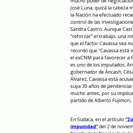
mucho poder de negociación
José Luna, quizá la cabeza m
la Nación ha efectuado reci
control de las investigacion
Sandra Castro. Aunque Castr
“reforzar” el trabajo, una i
que el factor Cavassa sea m
recordó que “Cavassa está i
el exCNM para favorecer a 
es uno de los imputados. An
gobernador de Áncash, César
Álvarez, Cavassa está acusad
suya 30 años de penitenciar
mucho antes, por su implicaci
partido de Alberto Fujimori,
En Sudaca, en el artículo
“Zo
impunidad”
del 2 de noviem