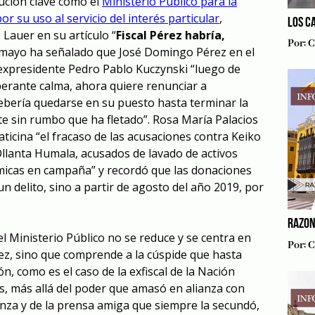
ución clave como el
Ministerio Público para la
or su uso al servicio del interés particular
,
LOS C
 Lauer en su artículo “
Fiscal Pérez habría,
Por:
C
e mayo ha señalado que José Domingo Pérez en el
l expresidente Pedro Pablo Kuczynski “luego de
erante calma, ahora quiere renunciar a
Debería quedarse en su puesto hasta terminar la
te sin rumbo que ha fletado”. Rosa María Palacios
ticina “el fracaso de las acusaciones contra Keiko
Ollanta Humala, acusados de lavado de activos
icas en campaña” y recordó que las donaciones
 delito, sino a partir de agosto del año 2019, por
RAZON
l Ministerio Público no se reduce y se centra en
Por:
C
rez, sino que comprende a la cúspide que hasta
ión, como es el caso de la exfiscal de la Nación
os, más allá del poder que amasó en alianza con
anza y de la prensa amiga que siempre la secundó,