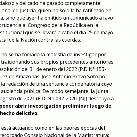
ndaloso y delicado ha pasado completamente
onal de Justicia, quien no solo la ha ratificado en
a, sino que ayer ha emitido un comunicado a favor
prudencia al Congreso de la República en la
titucional que se llevará a cabo el día 25 de mayo
iscal de la Nación contra las cuerdas.
a no se ha tomado la molestia de investigar por
 traicionando sus propios precedentes anteriores.
esolución del 31 de enero del 2022 (P.D N° 155-
juez de Amazonas: José Antonio Bravo Soto
por
la redacción de una sentencia condenatoria
c
uyo
a audiencia pública. De modo semejante, la Junta
e agosto de 2021 (P.D. No 032-2020-JNJ) destituyó a
isponer
abrir investigación preliminar luego de
 hecho delictivo
.
ia está actuando como en las peores épocas del
recordado Consejo Nacional de la Magistratura: