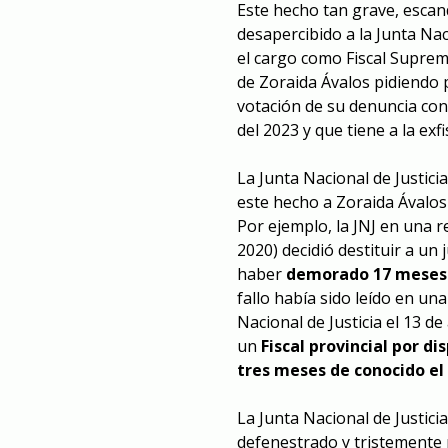
Este hecho tan grave, esca
desapercibido a la Junta Naci
el cargo como Fiscal Suprem
de Zoraida Ávalos pidiendo 
votación de su denuncia cons
del 2023 y que tiene a la exf
La Junta Nacional de Justici
este hecho a Zoraida Ávalos
Por ejemplo, la JNJ en una r
2020) decidió destituir
a un 
haber
demorado 17 meses
fallo había sido leído en un
Nacional de Justicia el 13 d
un
Fiscal provincial por d
tres meses de conocido el
La Junta Nacional de Justic
defenestrado y tristemente 