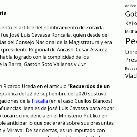
de Ec
Gob
ria
Keik
ento el artífice del nombramiento de Zoraida
Mirth
fue José Luis Cavassa Roncalla, quien desde del
Pe
as del Consejo Nacional de la Magistratura y era
xpresidente Regional de Áncash, César Álvarez
Libr
 había logrado con la complicidad de los
Pres
e la Barra, Gastón Soto Vallenas y
Luz
Redes s
Vlad
n Ricardo Uceda en el artículo “
Recuerdos de un
epública del 22 de septiembre del 2020 sostuvo:
gaciones de la
Fiscalía
(en el caso Cuellos Blancos)
fluencias ilegales de José Luis Cavassa para copar
o tocan su incidencia en el Ministerio Público en
ble anticipar lo que declarará sobre sus presuntas
 y Miraval. De ser ciertas, es un imputado con