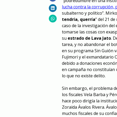
“podredumbre en una instit
lucha contra la corrupción, p
subalterno y político”. Mirko
tendría, querría
” del 21 d
caso de la investigación de
tomarse las cosas con exasp
su
estrado de Lava Jato
. 
tarea, y no abandonar el bo
en su programa Sin Guión va
Fujimori y el exmandatario 
debido a donaciones económ
en campaña no constituían un
lo que no existe delito.
Sin embargo, el problema de
los fiscales Vela Barba y Pé
hace poco dirigía la instituc
Zoraida Ávalos Rivera. Ával
muchos fiscales de su confi