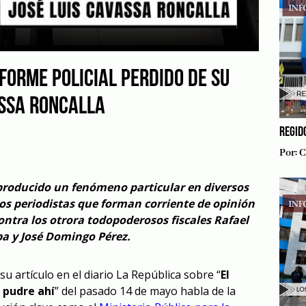
NFORME POLICIAL PERDIDO DE SU
ASSA RONCALLA
REGID
Por:
C
producido un fenómeno particular en diversos
 periodistas que forman corriente de opinión
ontra los otrora todopoderosos fiscales Rafael
ba y José Domingo Pérez.
u artículo en el diario La República sobre “
El
e pudre ahí
” del pasado 14 de mayo habla de la