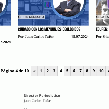
L
CUIDADO CON LOS MENJUNJES IDEOLÓGICOS
EGUREN:
18.07.2024
Por:
Juan Carlos Tafur
Por:
Gia
07.2024
Página 4 de 10
«
1
2
3
4
5
6
7
8
9
10
Director Periodístico
Juan Carlos Tafur