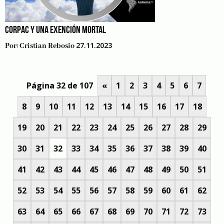
CORPAC Y UNA EXENCIÓN MORTAL
27.11.2023
Por:
Cristian Rebosio
Página 32 de 107
«
1
2
3
4
5
6
7
8
9
10
11
12
13
14
15
16
17
18
19
20
21
22
23
24
25
26
27
28
29
30
31
32
33
34
35
36
37
38
39
40
41
42
43
44
45
46
47
48
49
50
51
52
53
54
55
56
57
58
59
60
61
62
63
64
65
66
67
68
69
70
71
72
73